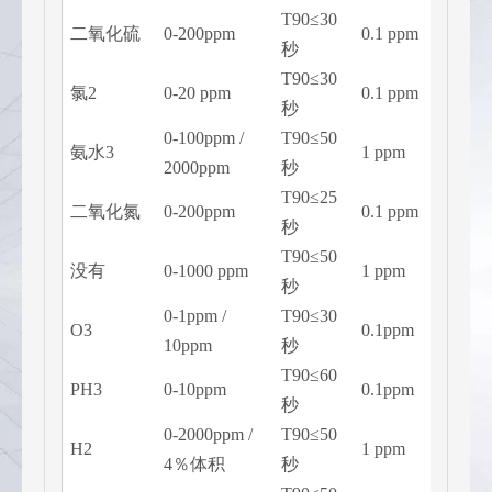
T90≤30
2 ppm
二氧化硫
0-200ppm
0.1 ppm
秒
ppm
T90≤30
1 ppm
氯2
0-20 ppm
0.1 ppm
秒
ppm
0-100ppm /
T90≤50
25 pp
氨水3
1 ppm
2000ppm
秒
50 p
T90≤25
3 ppm
二氧化氮
0-200ppm
0.1 ppm
秒
ppm
T90≤50
25 pp
没有
0-1000 ppm
1 ppm
秒
50 p
0-1ppm /
T90≤30
0.3pp
O3
0.1ppm
10ppm
秒
5ppm
T90≤60
0.3pp
PH3
0-10ppm
0.1ppm
秒
5ppm
0-2000ppm /
T90≤50
50pp
H2
1 ppm
4％体积
秒
100p