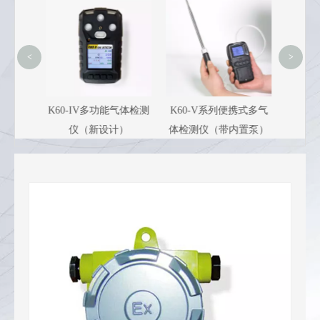
KL99
<
>
气体检测
K60-V系列便携式多气
KL99-LT电动长管空气
）
体检测仪（带内置泵）
呼吸器