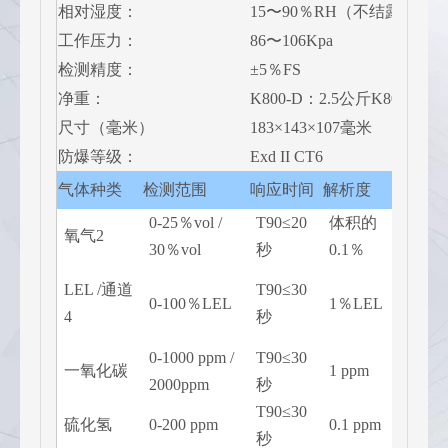
相对湿度：
15〜90％RH（不结露）
工作压力：
86〜106Kpa
检测精度：
±5％FS
净重：
K800-D：2.5公斤K800- N
尺寸（毫米）
183×143×107毫米
防爆等级：
Exd II CT6
气体种类
检测范围
响应时间
解析度
报警
0-25％vol /
T90≤20
体积的
18.0％
氧气2
30％vol
秒
0.1％
23.0
25.0
LEL /通道
T90≤30
0-100％LEL
1％LEL
/
4
秒
50.0
0-1000 ppm /
T90≤30
50pp
一氧化碳
1 ppm
2000ppm
秒
100p
T90≤30
10pp
硫化氢
0-200 ppm
0.1 ppm
秒
20pp