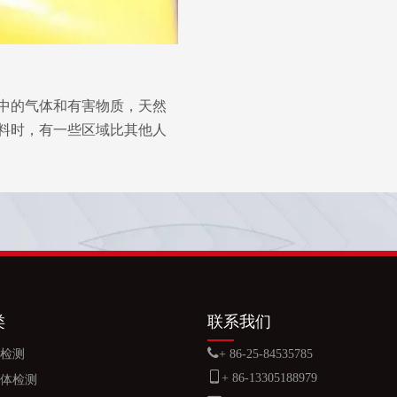
中的气体和有害物质，天然
料时，有一些区域比其他人
类
联系我们

检测
+ 86-25-84535785

+ 86-
13305188979
体检测